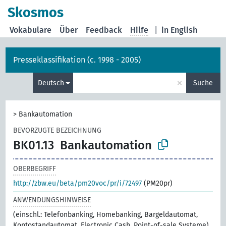
Skosmos
Vokabulare
Über
Feedback
Hilfe
|
in English
Presseklassifikation (c. 1998 - 2005)
×
Deutsch
Suche
>
Bankautomation
BEVORZUGTE BEZEICHNUNG
BK01.13
Bankautomation
OBERBEGRIFF
http://zbw.eu/beta/pm20voc/pr/i/72497
(PM20pr)
ANWENDUNGSHINWEISE
(einschl.: Telefonbanking, Homebanking, Bargeldautomat,
Kontostandautomat, Electronic Cash, Point-of-sale Systeme)