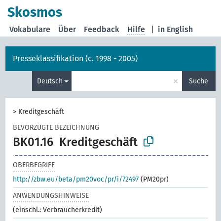
Skosmos
Vokabulare
Über
Feedback
Hilfe
|
in English
Presseklassifikation (c. 1998 - 2005)
×
Deutsch
Suche
>
Kreditgeschäft
BEVORZUGTE BEZEICHNUNG
BK01.16
Kreditgeschäft
OBERBEGRIFF
http://zbw.eu/beta/pm20voc/pr/i/72497
(PM20pr)
ANWENDUNGSHINWEISE
(einschl.: Verbraucherkredit)