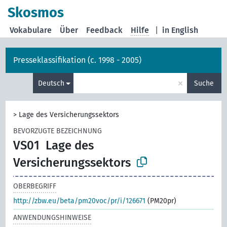
Skosmos
Vokabulare
Über
Feedback
Hilfe
|
in English
Presseklassifikation (c. 1998 - 2005)
×
Deutsch
Suche
>
Lage des Versicherungssektors
BEVORZUGTE BEZEICHNUNG
VS01
Lage des
Versicherungssektors
OBERBEGRIFF
http://zbw.eu/beta/pm20voc/pr/i/126671
(PM20pr)
ANWENDUNGSHINWEISE