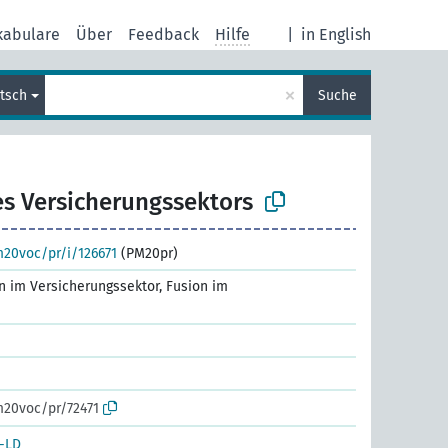
kabulare
Über
Feedback
Hilfe
|
in English
×
tsch
Suche
es Versicherungssektors
m20voc/pr/i/126671
(PM20pr)
on im Versicherungssektor, Fusion im
m20voc/pr/72471
-LD