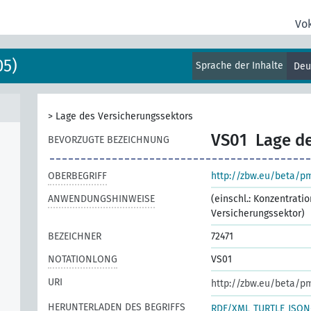
Vo
05)
Sprache der Inhalte
Deu
>
Lage des Versicherungssektors
VS01
Lage d
BEVORZUGTE BEZEICHNUNG
OBERBEGRIFF
http://zbw.eu/beta/p
ANWENDUNGSHINWEISE
(einschl.: Konzentrati
Versicherungssektor)
BEZEICHNER
72471
NOTATIONLONG
VS01
URI
http://zbw.eu/beta/p
HERUNTERLADEN DES BEGRIFFS
RDF/XML
TURTLE
JSON