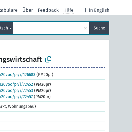
kabulare
Über
Feedback
Hilfe
|
in English
×
tsch
Suche
gswirtschaft
m20voc/pr/i/126683
(PM20pr)
m20voc/pr/i/72452
(PM20pr)
m20voc/pr/i/72453
(PM20pr)
m20voc/pr/i/72457
(PM20pr)
arkt, Wohnungsbau)