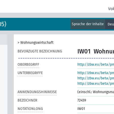
Vo
05)
Sprache der Inhalte
Deu
>
Wohnungswirtschaft
IW01
Wohnun
BEVORZUGTE BEZEICHNUNG
OBERBEGRIFF
http://zbw.eu/beta/p
UNTERBEGRIFFE
http://zbw.eu/beta/p
http://zbw.eu/beta/p
http://zbw.eu/beta/p
ANWENDUNGSHINWEISE
(einschl.: Wohnungsm
BEZEICHNER
72459
NOTATIONLONG
IW01