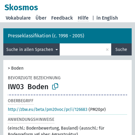
Skosmos
Vokabulare
Über
Feedback
Hilfe
|
in English
Presseklassifikation (c. 1998 - 2005)
×
Suche in allen Sprachen
Suche
>
Boden
BEVORZUGTE BEZEICHNUNG
IW03
Boden
OBERBEGRIFF
http://zbw.eu/beta/pm20voc/pr/i/126683
(PM20pr)
ANWENDUNGSHINWEISE
(einschl.: Bodenbewertung, Bauland) (ausschl.: für
Bodenreform vgl.aber: Agrarstruktur)