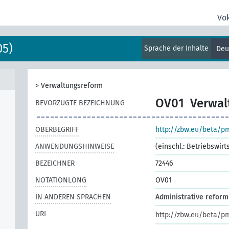
Vo
05)
Sprache der Inhalte
Deu
>
Verwaltungsreform
OV01
Verwal
BEVORZUGTE BEZEICHNUNG
OBERBEGRIFF
http://zbw.eu/beta/p
ANWENDUNGSHINWEISE
(einschl.: Betriebswir
BEZEICHNER
72446
NOTATIONLONG
OV01
IN ANDEREN SPRACHEN
Administrative reform
URI
http://zbw.eu/beta/p