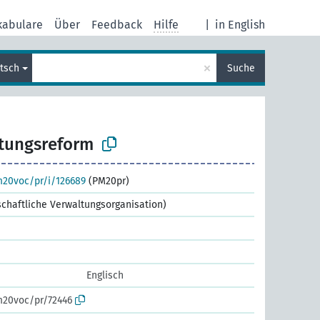
kabulare
Über
Feedback
Hilfe
|
in English
×
tsch
Suche
tungsreform
m20voc/pr/i/126689
(PM20pr)
tschaftliche Verwaltungsorganisation)
Englisch
m20voc/pr/72446