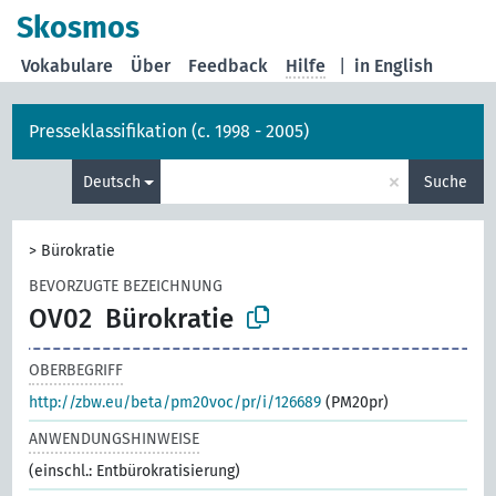
Skosmos
Vokabulare
Über
Feedback
Hilfe
|
in English
Presseklassifikation (c. 1998 - 2005)
×
Deutsch
Suche
>
Bürokratie
BEVORZUGTE BEZEICHNUNG
OV02
Bürokratie
OBERBEGRIFF
http://zbw.eu/beta/pm20voc/pr/i/126689
(PM20pr)
ANWENDUNGSHINWEISE
(einschl.: Entbürokratisierung)