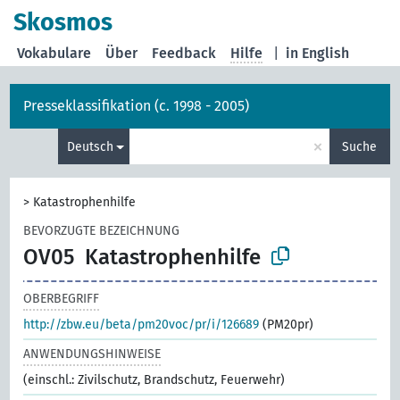
Skosmos
Vokabulare
Über
Feedback
Hilfe
|
in English
Presseklassifikation (c. 1998 - 2005)
×
Deutsch
Suche
>
Katastrophenhilfe
BEVORZUGTE BEZEICHNUNG
OV05
Katastrophenhilfe
OBERBEGRIFF
http://zbw.eu/beta/pm20voc/pr/i/126689
(PM20pr)
ANWENDUNGSHINWEISE
(einschl.: Zivilschutz, Brandschutz, Feuerwehr)