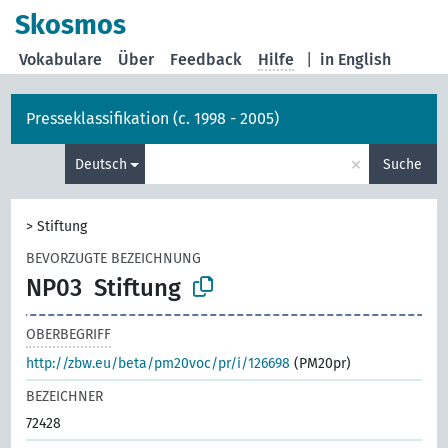
Skosmos
Vokabulare
Über
Feedback
Hilfe
|
in English
Presseklassifikation (c. 1998 - 2005)
×
Deutsch
Suche
>
Stiftung
BEVORZUGTE BEZEICHNUNG
NP03
Stiftung
OBERBEGRIFF
http://zbw.eu/beta/pm20voc/pr/i/126698
(PM20pr)
BEZEICHNER
72428