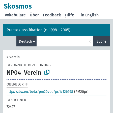
Skosmos
Vokabulare
Über
Feedback
Hilfe
|
in English
Presseklassifikation (c. 1998 - 2005)
×
Deutsch
Suche
>
Verein
BEVORZUGTE BEZEICHNUNG
NP04
Verein
OBERBEGRIFF
http://zbw.eu/beta/pm20voc/pr/i/126698
(PM20pr)
BEZEICHNER
72427