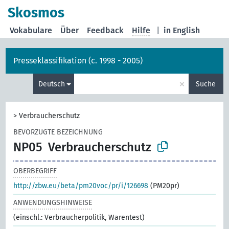
Skosmos
Vokabulare
Über
Feedback
Hilfe
|
in English
Presseklassifikation (c. 1998 - 2005)
×
Deutsch
Suche
>
Verbraucherschutz
BEVORZUGTE BEZEICHNUNG
NP05
Verbraucherschutz
OBERBEGRIFF
http://zbw.eu/beta/pm20voc/pr/i/126698
(PM20pr)
ANWENDUNGSHINWEISE
(einschl.: Verbraucherpolitik, Warentest)