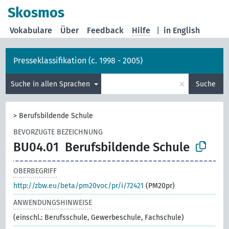
Skosmos
Vokabulare
Über
Feedback
Hilfe
|
in English
Presseklassifikation (c. 1998 - 2005)
×
Suche in allen Sprachen
Suche
>
Berufsbildende Schule
BEVORZUGTE BEZEICHNUNG
BU04.01
Berufsbildende Schule
OBERBEGRIFF
http://zbw.eu/beta/pm20voc/pr/i/72421
(PM20pr)
ANWENDUNGSHINWEISE
(einschl.: Berufsschule, Gewerbeschule, Fachschule)