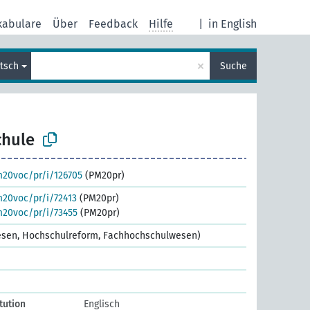
kabulare
Über
Feedback
Hilfe
|
in English
×
tsch
Suche
hule
m20voc/pr/i/126705
(PM20pr)
m20voc/pr/i/72413
(PM20pr)
m20voc/pr/i/73455
(PM20pr)
wesen, Hochschulreform, Fachhochschulwesen)
tution
Englisch