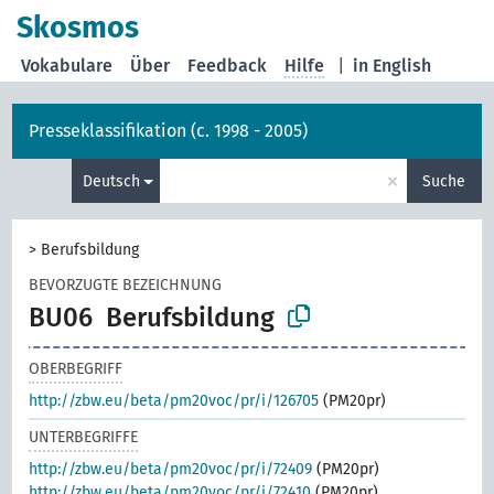
Skosmos
Vokabulare
Über
Feedback
Hilfe
|
in English
Presseklassifikation (c. 1998 - 2005)
×
Deutsch
Suche
>
Berufsbildung
BEVORZUGTE BEZEICHNUNG
BU06
Berufsbildung
OBERBEGRIFF
http://zbw.eu/beta/pm20voc/pr/i/126705
(PM20pr)
UNTERBEGRIFFE
http://zbw.eu/beta/pm20voc/pr/i/72409
(PM20pr)
http://zbw.eu/beta/pm20voc/pr/i/72410
(PM20pr)