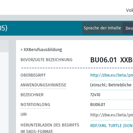
Vo
05)
Sprache der Inhalte
Deu
>
XXBerufsausbildung
BU06.01
XXB
BEVORZUGTE BEZEICHNUNG
OBERBEGRIFF
http://zbw.eu/beta/p
ANWENDUNGSHINWEISE
(einschl.: Betrieblich
BEZEICHNER
72410
NOTATIONLONG
BU06.01
URI
http://zbw.eu/beta/p
HERUNTERLADEN DES BEGRIFFS
RDF/XML
TURTLE
JSON
IM SKOS-FORMAT: