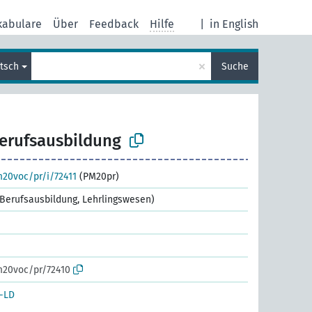
kabulare
Über
Feedback
Hilfe
|
in English
×
tsch
Suche
erufsausbildung
m20voc/pr/i/72411
(PM20pr)
e Berufsausbildung, Lehrlingswesen)
m20voc/pr/72410
-LD