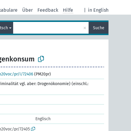
kabulare
Über
Feedback
Hilfe
|
in English
×
tsch
Suche
genkonsum
m20voc/pr/i/72406
(PM20pr)
riminalität vgl. aber: Drogenökonomie) (einschl.:
Englisch
m20voc/pr/72405