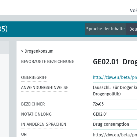
Vo
05)
Sprache der Inhalte
Deu
>
Drogenkonsum
GE02.01
Dro
BEVORZUGTE BEZEICHNUNG
OBERBEGRIFF
http://zbw.eu/beta/p
ANWENDUNGSHINWEISE
(ausschl.: Für Drogenk
Drogenpolitik)
BEZEICHNER
72405
NOTATIONLONG
GE02.01
IN ANDEREN SPRACHEN
Drug consumption
URI
http://zbw.eu/beta/p