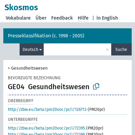
Skosmos
Vokabulare
Über
Feedback
Hilfe
|
in English
Presseklassifikation (c. 1998 - 2005)
×
Deutsch
Suche
>
Gesundheitswesen
BEVORZUGTE BEZEICHNUNG
GE04
Gesundheitswesen
OBERBEGRIFF
http://zbw.eu/beta/pm20voc/pr/i/126713
(PM20pr)
UNTERBEGRIFFE
http://zbw.eu/beta/pm20voc/pr/i/72395
(PM20pr)
http://zbw.eu/beta/pm20voc/pr/i/72396
(PM20pr)