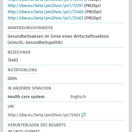
http://zbw.eu/beta/pm20voc/pr/i/72397
(PM20pr)
http://zbw.eu/beta/pm20voc/pr/i/72400
(PM20pr)
http://zbw.eu/beta/pm20voc/pr/i/72402
(PM20pr)
ANWENDUNGSHINWEISE
Gesundheitswesen im Sinne eines Wirtschaftssektors
(einschl.: Gesundheitspolitik)
BEZEICHNER
72403
NOTATIONLONG
GE04
IN ANDEREN SPRACHEN
Health care system
Englisch
URI
http://zbw.eu/beta/pm20voc/pr/72403
HERUNTERLADEN DES BEGRIFFS
IM SKOS-FORMAT: