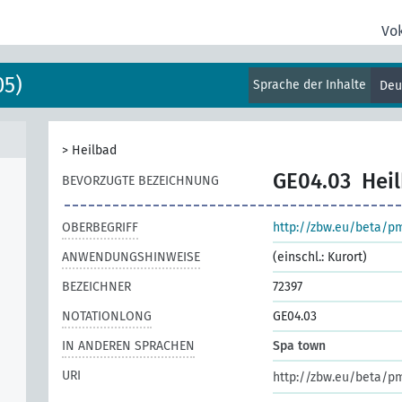
Vo
05)
Sprache der Inhalte
Deu
>
Heilbad
GE04.03
Hei
BEVORZUGTE BEZEICHNUNG
OBERBEGRIFF
http://zbw.eu/beta/p
ANWENDUNGSHINWEISE
(einschl.: Kurort)
BEZEICHNER
72397
NOTATIONLONG
GE04.03
IN ANDEREN SPRACHEN
Spa town
URI
http://zbw.eu/beta/p