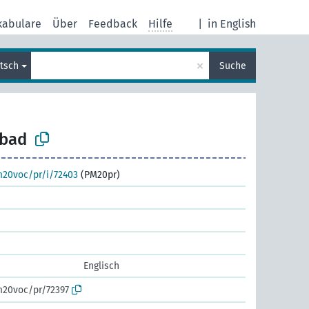
kabulare
Über
Feedback
Hilfe
|
in English
×
tsch
Suche
lbad
m20voc/pr/i/72403
(PM20pr)
Englisch
m20voc/pr/72397