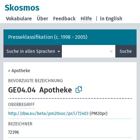
Skosmos
Vokabulare
Über
Feedback
Hilfe
|
in English
Presseklassifikation (c. 1998 - 2005)
×
Suche in allen Sprachen
Suche
>
Apotheke
BEVORZUGTE BEZEICHNUNG
GE04.04
Apotheke
OBERBEGRIFF
http://zbw.eu/beta/pm20voc/pr/i/72403
(PM20pr)
BEZEICHNER
72396