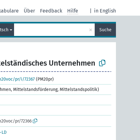
kabulare
Über
Feedback
Hilfe
|
in English
×
tsch
Suche
telständisches Unternehmen
m20voc/pr/i/72367
(PM20pr)
ehmen, Mittelstandsförderung, Mittelstandspolitik)
m20voc/pr/72366
-LD