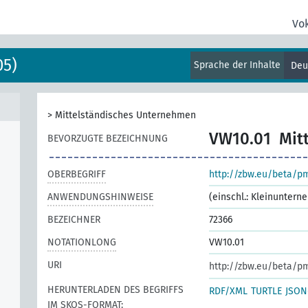
Vo
05)
Sprache der Inhalte
Deu
>
Mittelständisches Unternehmen
VW10.01
Mit
BEVORZUGTE BEZEICHNUNG
OBERBEGRIFF
http://zbw.eu/beta/p
ANWENDUNGSHINWEISE
(einschl.: Kleinuntern
BEZEICHNER
72366
NOTATIONLONG
VW10.01
URI
http://zbw.eu/beta/p
HERUNTERLADEN DES BEGRIFFS
RDF/XML
TURTLE
JSON
IM SKOS-FORMAT: