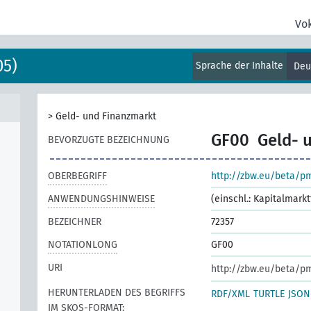
Vo
05)
Sprache der Inhalte
Deu
>
Geld- und Finanzmarkt
GF00
Geld- 
BEVORZUGTE BEZEICHNUNG
OBERBEGRIFF
http://zbw.eu/beta/p
ANWENDUNGSHINWEISE
(einschl.: Kapitalmark
BEZEICHNER
72357
NOTATIONLONG
GF00
URI
http://zbw.eu/beta/p
HERUNTERLADEN DES BEGRIFFS
RDF/XML
TURTLE
JSON
IM SKOS-FORMAT: