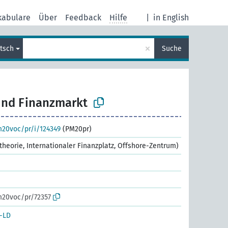
kabulare
Über
Feedback
Hilfe
|
in English
×
tsch
Suche
und Finanzmarkt
m20voc/pr/i/124349
(PM20pr)
ttheorie, Internationaler Finanzplatz, Offshore-Zentrum)
m20voc/pr/72357
-LD