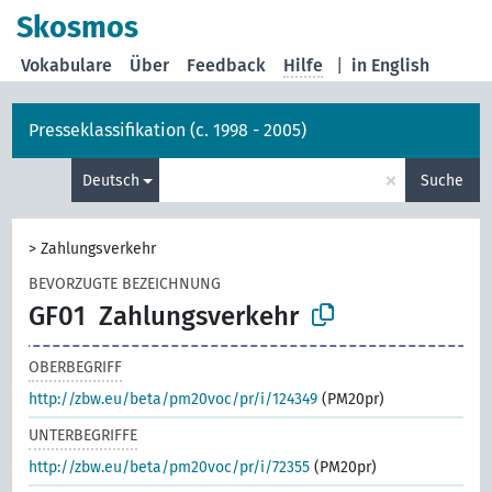
Skosmos
Vokabulare
Über
Feedback
Hilfe
|
in English
Presseklassifikation (c. 1998 - 2005)
×
Deutsch
Suche
>
Zahlungsverkehr
BEVORZUGTE BEZEICHNUNG
GF01
Zahlungsverkehr
OBERBEGRIFF
http://zbw.eu/beta/pm20voc/pr/i/124349
(PM20pr)
UNTERBEGRIFFE
http://zbw.eu/beta/pm20voc/pr/i/72355
(PM20pr)