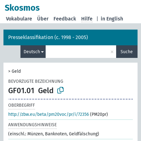
Skosmos
Vokabulare
Über
Feedback
Hilfe
|
in English
Presseklassifikation (c. 1998 - 2005)
×
Deutsch
Suche
>
Geld
BEVORZUGTE BEZEICHNUNG
GF01.01
Geld
OBERBEGRIFF
http://zbw.eu/beta/pm20voc/pr/i/72356
(PM20pr)
ANWENDUNGSHINWEISE
(einschl.: Münzen, Banknoten, Geldfälschung)