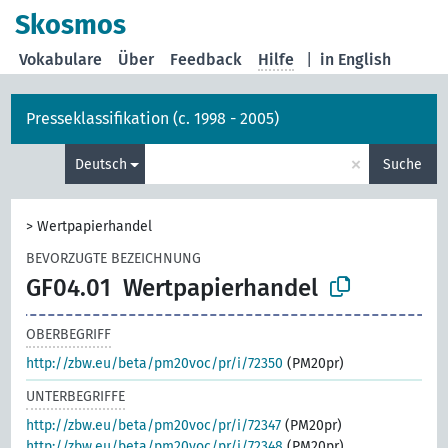
Skosmos
Vokabulare
Über
Feedback
Hilfe
|
in English
Presseklassifikation (c. 1998 - 2005)
×
Deutsch
Suche
>
Wertpapierhandel
BEVORZUGTE BEZEICHNUNG
GF04.01
Wertpapierhandel
OBERBEGRIFF
http://zbw.eu/beta/pm20voc/pr/i/72350
(PM20pr)
UNTERBEGRIFFE
http://zbw.eu/beta/pm20voc/pr/i/72347
(PM20pr)
http://zbw.eu/beta/pm20voc/pr/i/72348
(PM20pr)