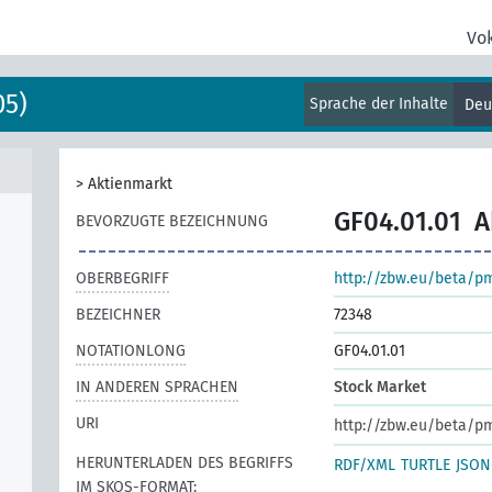
Vo
05)
Sprache der Inhalte
Deu
>
Aktienmarkt
GF04.01.01
A
BEVORZUGTE BEZEICHNUNG
OBERBEGRIFF
http://zbw.eu/beta/p
BEZEICHNER
72348
NOTATIONLONG
GF04.01.01
IN ANDEREN SPRACHEN
Stock Market
URI
http://zbw.eu/beta/p
HERUNTERLADEN DES BEGRIFFS
RDF/XML
TURTLE
JSON
IM SKOS-FORMAT: