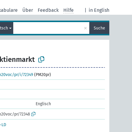
kabulare
Über
Feedback
Hilfe
|
in English
×
tsch
Suche
ktienmarkt
m20voc/pr/i/72349
(PM20pr)
Englisch
m20voc/pr/72348
-LD