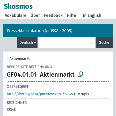
Skosmos
Vokabulare
Über
Feedback
Hilfe
|
in English
Presseklassifikation (c. 1998 - 2005)
×
Deutsch
Suche
>
Aktienmarkt
BEVORZUGTE BEZEICHNUNG
GF04.01.01
Aktienmarkt
OBERBEGRIFF
http://zbw.eu/beta/pm20voc/pr/i/72349
(PM20pr)
BEZEICHNER
72348