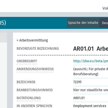
Vo
05)
Sprache der Inhalte
Deu
>
Arbeitsvermittlung
AR01.01
Arbe
BEVORZUGTE BEZEICHNUNG
OBERBEGRIFF
http://zbw.eu/beta/p
ANWENDUNGSHINWEISE
(ausschl.: Für private 
Berufsberatung)
BEZEICHNER
72295
BEARBEITUNGSHINWEIS
hier nur: staatliche u
NOTATIONLONG
AR01.01
IN ANDEREN SPRACHEN
Employment services