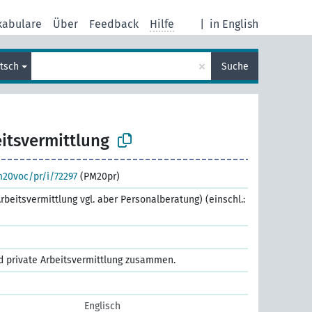
kabulare
Über
Feedback
Hilfe
|
in English
×
tsch
Suche
itsvermittlung
m20voc/pr/i/72297
(PM20pr)
Arbeitsvermittlung vgl. aber Personalberatung) (einschl.:
nd private Arbeitsvermittlung zusammen.
Englisch