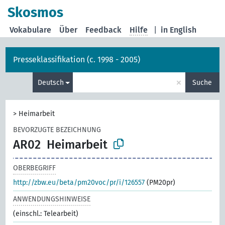
Skosmos
Vokabulare
Über
Feedback
Hilfe
|
in English
Presseklassifikation (c. 1998 - 2005)
×
Deutsch
Suche
>
Heimarbeit
BEVORZUGTE BEZEICHNUNG
AR02
Heimarbeit
OBERBEGRIFF
http://zbw.eu/beta/pm20voc/pr/i/126557
(PM20pr)
ANWENDUNGSHINWEISE
(einschl.: Telearbeit)