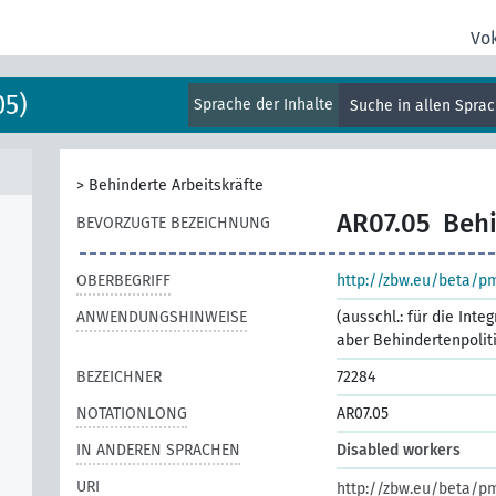
Vo
05)
Sprache der Inhalte
Suche in allen Spra
>
Behinderte Arbeitskräfte
AR07.05
Behi
BEVORZUGTE BEZEICHNUNG
OBERBEGRIFF
http://zbw.eu/beta/p
ANWENDUNGSHINWEISE
(ausschl.: für die Int
aber Behindertenpolit
BEZEICHNER
72284
NOTATIONLONG
AR07.05
IN ANDEREN SPRACHEN
Disabled workers
URI
http://zbw.eu/beta/p