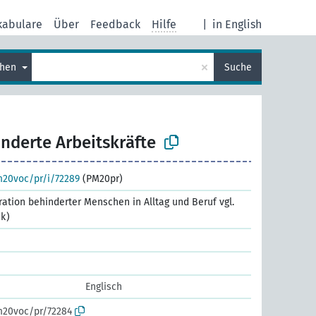
kabulare
Über
Feedback
Hilfe
|
in English
×
chen
Suche
nderte Arbeitskräfte
m20voc/pr/i/72289
(PM20pr)
egration behinderter Menschen in Alltag und Beruf vgl.
ik)
Englisch
m20voc/pr/72284