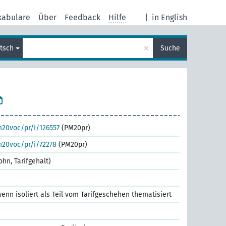
kabulare
Über
Feedback
Hilfe
|
in English
×
tsch
Suche
m20voc/pr/i/126557
(PM20pr)
m20voc/pr/i/72278
(PM20pr)
lohn, Tarifgehalt)
 wenn isoliert als Teil vom Tarifgeschehen thematisiert