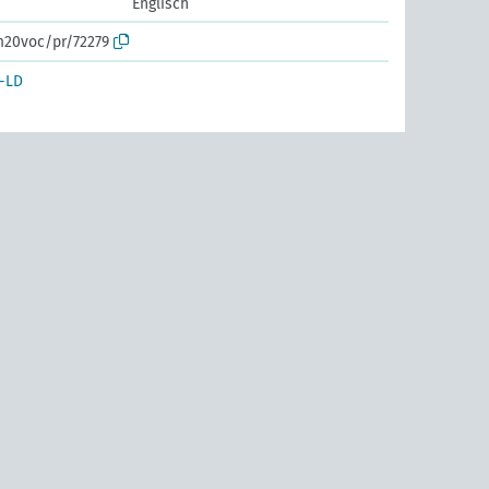
Englisch
m20voc/pr/72279
-LD