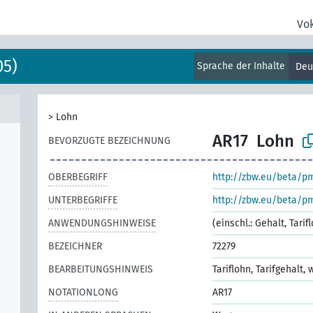
Vo
05)
Sprache der Inhalte
Deu
>
Lohn
AR17
Lohn
BEVORZUGTE BEZEICHNUNG
OBERBEGRIFF
http://zbw.eu/beta/p
UNTERBEGRIFFE
http://zbw.eu/beta/p
ANWENDUNGSHINWEISE
(einschl.: Gehalt, Tarif
BEZEICHNER
72279
BEARBEITUNGSHINWEIS
Tariflohn, Tarifgehalt,
NOTATIONLONG
AR17