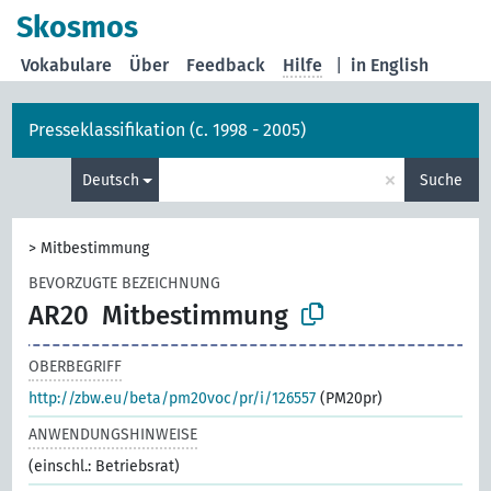
Skosmos
Vokabulare
Über
Feedback
Hilfe
|
in English
Presseklassifikation (c. 1998 - 2005)
×
Deutsch
Suche
>
Mitbestimmung
BEVORZUGTE BEZEICHNUNG
AR20
Mitbestimmung
OBERBEGRIFF
http://zbw.eu/beta/pm20voc/pr/i/126557
(PM20pr)
ANWENDUNGSHINWEISE
(einschl.: Betriebsrat)