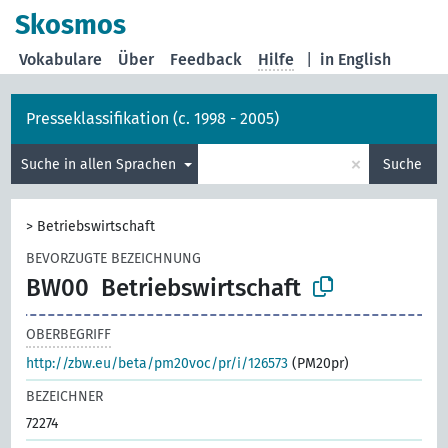
Skosmos
Vokabulare
Über
Feedback
Hilfe
|
in English
Presseklassifikation (c. 1998 - 2005)
×
Suche in allen Sprachen
Suche
>
Betriebswirtschaft
BEVORZUGTE BEZEICHNUNG
BW00
Betriebswirtschaft
OBERBEGRIFF
http://zbw.eu/beta/pm20voc/pr/i/126573
(PM20pr)
BEZEICHNER
72274