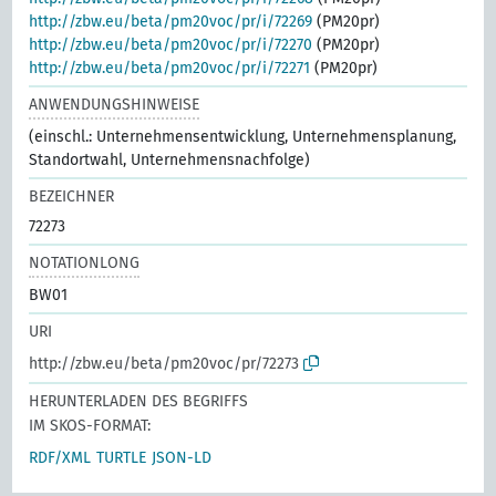
http://zbw.eu/beta/pm20voc/pr/i/72269
(PM20pr)
http://zbw.eu/beta/pm20voc/pr/i/72270
(PM20pr)
http://zbw.eu/beta/pm20voc/pr/i/72271
(PM20pr)
ANWENDUNGSHINWEISE
(einschl.: Unternehmensentwicklung, Unternehmensplanung,
Standortwahl, Unternehmensnachfolge)
BEZEICHNER
72273
NOTATIONLONG
BW01
URI
http://zbw.eu/beta/pm20voc/pr/72273
HERUNTERLADEN DES BEGRIFFS
IM SKOS-FORMAT:
RDF/XML
TURTLE
JSON-LD