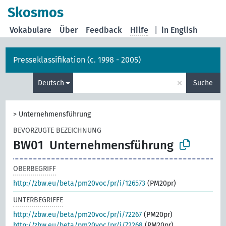
Skosmos
Vokabulare
Über
Feedback
Hilfe
|
in English
Presseklassifikation (c. 1998 - 2005)
×
Deutsch
Suche
>
Unternehmensführung
BEVORZUGTE BEZEICHNUNG
BW01
Unternehmensführung
OBERBEGRIFF
http://zbw.eu/beta/pm20voc/pr/i/126573
(PM20pr)
UNTERBEGRIFFE
http://zbw.eu/beta/pm20voc/pr/i/72267
(PM20pr)
http://zbw.eu/beta/pm20voc/pr/i/72268
(PM20pr)