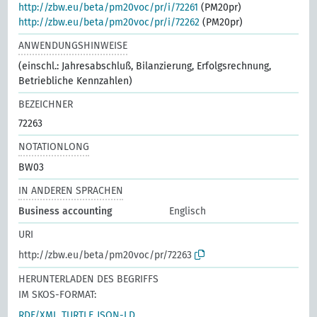
http://zbw.eu/beta/pm20voc/pr/i/72261
(PM20pr)
http://zbw.eu/beta/pm20voc/pr/i/72262
(PM20pr)
ANWENDUNGSHINWEISE
(einschl.: Jahresabschluß, Bilanzierung, Erfolgsrechnung,
Betriebliche Kennzahlen)
BEZEICHNER
72263
NOTATIONLONG
BW03
IN ANDEREN SPRACHEN
Business accounting
Englisch
URI
http://zbw.eu/beta/pm20voc/pr/72263
HERUNTERLADEN DES BEGRIFFS
IM SKOS-FORMAT:
RDF/XML
TURTLE
JSON-LD