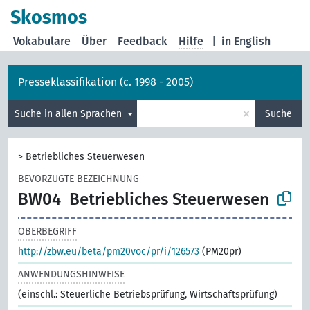
Skosmos
Vokabulare
Über
Feedback
Hilfe
|
in English
Presseklassifikation (c. 1998 - 2005)
×
Suche in allen Sprachen
Suche
>
Betriebliches Steuerwesen
BEVORZUGTE BEZEICHNUNG
BW04
Betriebliches Steuerwesen
OBERBEGRIFF
http://zbw.eu/beta/pm20voc/pr/i/126573
(PM20pr)
ANWENDUNGSHINWEISE
(einschl.: Steuerliche Betriebsprüfung, Wirtschaftsprüfung)