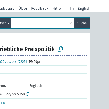
kabulare
Über
Feedback
Hilfe
|
in English
×
tsch
Suche
riebliche Preispolitik
m20voc/pr/i/72251
(PM20pr)
irms
Englisch
m20voc/pr/72250
-LD