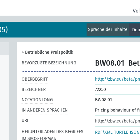
Vo
05)
Sprache der Inhalte
Deu
>
Betriebliche Preispolitik
BW08.01
Bet
BEVORZUGTE BEZEICHNUNG
OBERBEGRIFF
http://zbw.eu/beta/p
BEZEICHNER
72250
NOTATIONLONG
BW08.01
IN ANDEREN SPRACHEN
Pricing behaviour of f
URI
http://zbw.eu/beta/p
HERUNTERLADEN DES BEGRIFFS
RDF/XML
TURTLE
JSON
IM SKOS-FORMAT: