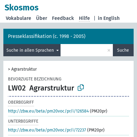
Skosmos
Vokabulare
Über
Feedback
Hilfe
|
in English
Presseklassifikation (c. 1998 - 2005)
×
Suche in allen Sprachen
Suche
>
Agrarstruktur
BEVORZUGTE BEZEICHNUNG
LW02
Agrarstruktur
OBERBEGRIFF
http://zbw.eu/beta/pm20voc/pr/i/126584
(PM20pr)
UNTERBEGRIFFE
http://zbw.eu/beta/pm20voc/pr/i/72237
(PM20pr)