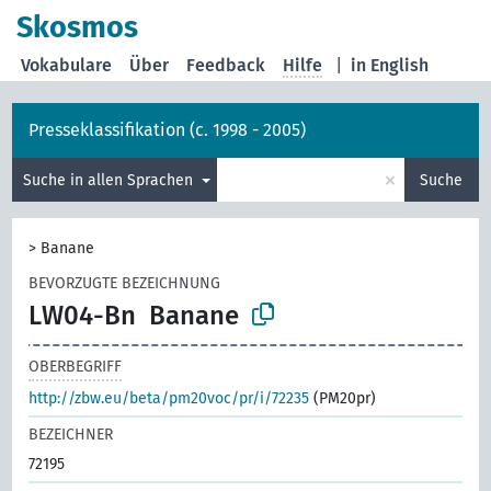
Skosmos
Vokabulare
Über
Feedback
Hilfe
|
in English
Presseklassifikation (c. 1998 - 2005)
×
Suche in allen Sprachen
Suche
>
Banane
BEVORZUGTE BEZEICHNUNG
LW04-Bn
Banane
OBERBEGRIFF
http://zbw.eu/beta/pm20voc/pr/i/72235
(PM20pr)
BEZEICHNER
72195