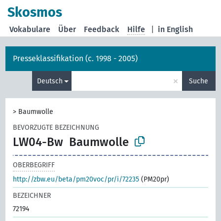
Skosmos
Vokabulare
Über
Feedback
Hilfe
|
in English
Presseklassifikation (c. 1998 - 2005)
×
Deutsch
Suche
>
Baumwolle
BEVORZUGTE BEZEICHNUNG
LW04-Bw
Baumwolle
OBERBEGRIFF
http://zbw.eu/beta/pm20voc/pr/i/72235
(PM20pr)
BEZEICHNER
72194