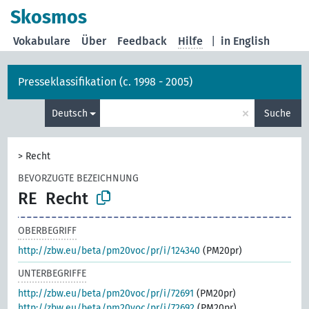
Skosmos
Vokabulare
Über
Feedback
Hilfe
|
in English
Presseklassifikation (c. 1998 - 2005)
×
Deutsch
Suche
>
Recht
BEVORZUGTE BEZEICHNUNG
RE
Recht
OBERBEGRIFF
http://zbw.eu/beta/pm20voc/pr/i/124340
(PM20pr)
UNTERBEGRIFFE
http://zbw.eu/beta/pm20voc/pr/i/72691
(PM20pr)
http://zbw.eu/beta/pm20voc/pr/i/72692
(PM20pr)