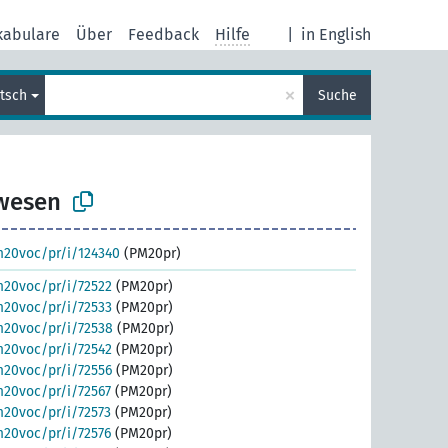
kabulare
Über
Feedback
Hilfe
|
in English
×
tsch
Suche
wesen
m20voc/pr/i/124340
(PM20pr)
m20voc/pr/i/72522
(PM20pr)
m20voc/pr/i/72533
(PM20pr)
m20voc/pr/i/72538
(PM20pr)
m20voc/pr/i/72542
(PM20pr)
m20voc/pr/i/72556
(PM20pr)
m20voc/pr/i/72567
(PM20pr)
m20voc/pr/i/72573
(PM20pr)
m20voc/pr/i/72576
(PM20pr)