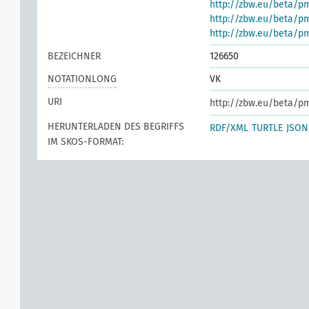
http://zbw.eu/beta/p
http://zbw.eu/beta/p
http://zbw.eu/beta/p
BEZEICHNER
126650
NOTATIONLONG
VK
URI
http://zbw.eu/beta/p
HERUNTERLADEN DES BEGRIFFS
RDF/XML
TURTLE
JSON
IM SKOS-FORMAT: