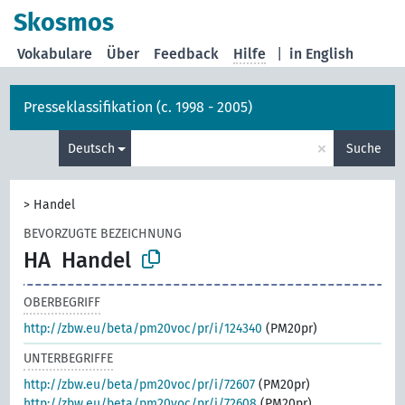
Skosmos
Vokabulare
Über
Feedback
Hilfe
|
in English
Presseklassifikation (c. 1998 - 2005)
×
Deutsch
Suche
>
Handel
BEVORZUGTE BEZEICHNUNG
HA
Handel
OBERBEGRIFF
http://zbw.eu/beta/pm20voc/pr/i/124340
(PM20pr)
UNTERBEGRIFFE
http://zbw.eu/beta/pm20voc/pr/i/72607
(PM20pr)
http://zbw.eu/beta/pm20voc/pr/i/72608
(PM20pr)