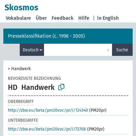
Skosmos
Vokabulare
Über
Feedback
Hilfe
|
in English
Presseklassifikation (c. 1998 - 2005)
×
Deutsch
Suche
>
Handwerk
BEVORZUGTE BEZEICHNUNG
HD
Handwerk
OBERBEGRIFF
http://zbw.eu/beta/pm20voc/pr/i/124340
(PM20pr)
UNTERBEGRIFFE
http://zbw.eu/beta/pm20voc/pr/i/72708
(PM20pr)