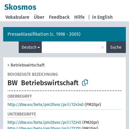
Skosmos
Vokabulare
Über
Feedback
Hilfe
|
in English
Presseklassifikation (c. 1998 - 2005)
×
Deutsch
Suche
>
Betriebswirtschaft
BEVORZUGTE BEZEICHNUNG
BW
Betriebswirtschaft
OBERBEGRIFF
http://zbw.eu/beta/pm20voc/pr/i/124340
(PM20pr)
UNTERBEGRIFFE
http://zbw.eu/beta/pm20voc/pr/i/72245
(PM20pr)
http://zbw.eu/beta/pm20voc/pr/i/72251
(PM20pr)