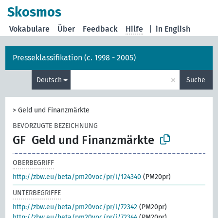
Skosmos
Vokabulare
Über
Feedback
Hilfe
|
in English
Presseklassifikation (c. 1998 - 2005)
×
Deutsch
Suche
>
Geld und Finanzmärkte
BEVORZUGTE BEZEICHNUNG
GF
Geld und Finanzmärkte
OBERBEGRIFF
http://zbw.eu/beta/pm20voc/pr/i/124340
(PM20pr)
UNTERBEGRIFFE
http://zbw.eu/beta/pm20voc/pr/i/72342
(PM20pr)
http://zbw.eu/beta/pm20voc/pr/i/72344
(PM20pr)