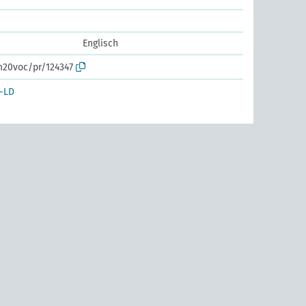
Englisch
m20voc/pr/124347
-LD