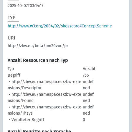
2025-10-07T03:14:17
TYP
http://www.w3.org/2004/02/skos/core#ConceptScheme
URI
http://zbw.eu/beta/pm20voc/pr
Anzahl Ressourcen nach Typ
Typ
Anzahl
Begriff
756
• http://zbw.eu/namespaces/zbw-exte
undefi
nsions/Descriptor
ned
• http://zbw.eu/namespaces/zbw-exte
undefi
nsions/Found
ned
• http://zbw.eu/namespaces/zbw-exte
undefi
nsions/Thsys
ned
• Veralteter Begriff
0
Anzahl Begriffe nach Sprache