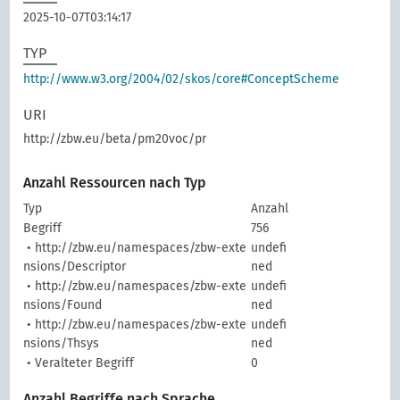
2025-10-07T03:14:17
TYP
http://www.w3.org/2004/02/skos/core#ConceptScheme
URI
http://zbw.eu/beta/pm20voc/pr
Anzahl Ressourcen nach Typ
Typ
Anzahl
Begriff
756
• http://zbw.eu/namespaces/zbw-exte
undefi
nsions/Descriptor
ned
• http://zbw.eu/namespaces/zbw-exte
undefi
nsions/Found
ned
• http://zbw.eu/namespaces/zbw-exte
undefi
nsions/Thsys
ned
• Veralteter Begriff
0
Anzahl Begriffe nach Sprache