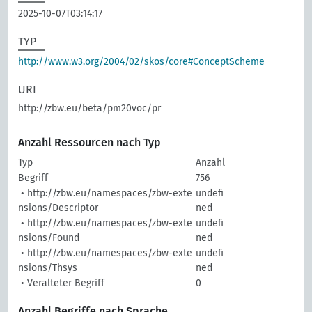
2025-10-07T03:14:17
TYP
http://www.w3.org/2004/02/skos/core#ConceptScheme
URI
http://zbw.eu/beta/pm20voc/pr
Anzahl Ressourcen nach Typ
Typ
Anzahl
Begriff
756
• http://zbw.eu/namespaces/zbw-exte
undefi
nsions/Descriptor
ned
• http://zbw.eu/namespaces/zbw-exte
undefi
nsions/Found
ned
• http://zbw.eu/namespaces/zbw-exte
undefi
nsions/Thsys
ned
• Veralteter Begriff
0
Anzahl Begriffe nach Sprache